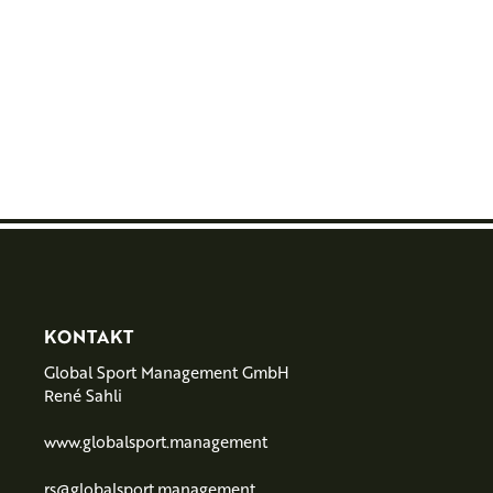
PARTNER
F
KONTAKT
Global Sport Management GmbH
o
René Sahli
o
www.globalsport.management
t
rs@globalsport.management