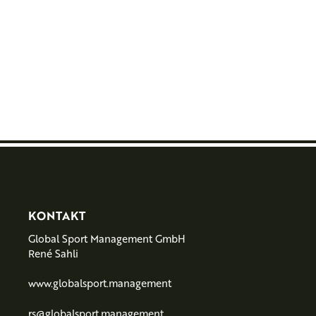
PARTNER
F
KONTAKT
Global Sport Management GmbH
o
René Sahli
o
www.globalsport.management
t
rs@globalsport.management