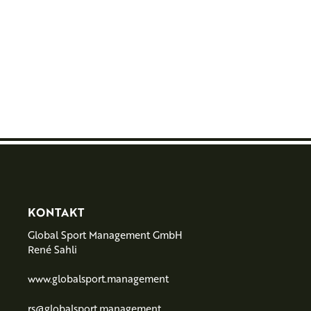
PARTNER
F
KONTAKT
Global Sport Management GmbH
o
René Sahli
o
www.globalsport.management
t
rs@globalsport.management