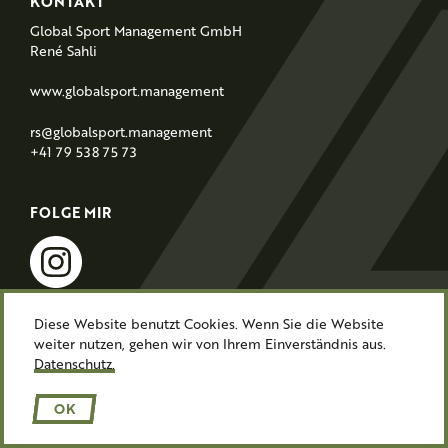
F
KONTAKT
o
Global Sport Management GmbH
o
René Sahli
t
www.globalsport.management
e
r
rs@globalsport.management
+41 79 538 75 73
FOLGE MIR
instagram
Diese Website benutzt Cookies. Wenn Sie die Website
weiter nutzen, gehen wir von Ihrem Einverständnis aus.
Impressum
Datenschutz
Datenschutz.
© Athlezz 2026
Lars Zaugg
OK