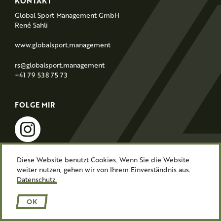
F
KONTAKT
o
Global Sport Management GmbH
o
René Sahli
t
www.globalsport.management
e
r
rs@globalsport.management
+41 79 538 75 73
FOLGE MIR
instagram
Diese Website benutzt Cookies. Wenn Sie die Website
weiter nutzen, gehen wir von Ihrem Einverständnis aus.
Impressum
Datenschutz
Datenschutz.
© Athlezz 2026
Lars Zaugg
OK